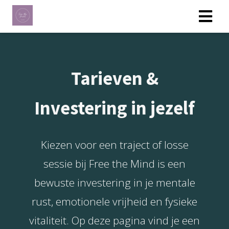
ngen
Tarieven &
 policy
Investering in jezelf
oneel
onele
Kiezen voor een traject of losse
s zijn
kelijk om
sessie bij Free the Mind is een
bsite te
bewuste investering in je mentale
ken. Ze
 gebruikt
rust, emotionele vrijheid en fysieke
asisfuncties
vitaliteit. Op deze pagina vind je een
der deze