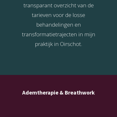
s kan de
transparant overzicht van de
e niet
tarieven voor de losse
oneren.
behandelingen en
ieken
transformatietrajecten in mijn
ische
s worden
praktijk in Oirschot.
kt om
em
tie te
elen over
drag van
zoeker op
site.
Ademtherapie & Breathwork
ing
ingcookies
 gebruikt
oekers te