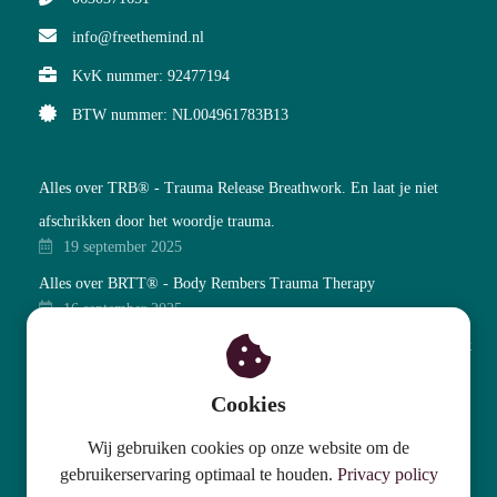
info@freethemind.nl
KvK nummer: 92477194
BTW nummer: NL004961783B13
Alles over TRB® - Trauma Release Breathwork. En laat je niet
afschrikken door het woordje trauma.
19 september 2025
Alles over BRTT® - Body Rembers Trauma Therapy
16 september 2025
Werkdruk in het onderwijs: 5 effectieve strategieën om die werkdruk
voor jou als leerkracht te verminderen
Cookies
19 februari 2025
Wij gebruiken cookies op onze website om de
gebruikerservaring optimaal te houden.
Privacy policy