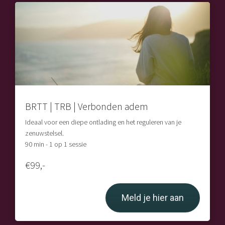
 op de
e. Hierdoor
 website-
ren
nte
enties
gebaseerd
 gedrag van
BRTT | TRB | Verbonden adem
ezoeker.
Ideaal voor een diepe ontlading en het reguleren van je
zenuwstelsel.
uren
90 min - 1 op 1 sessie
€99,-
Meld je hier aan